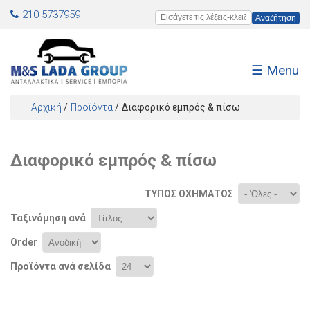
Jump to navigation
210 5737959
Εισάγετε τις λέξεις-κλειδιά
☰ Menu
Αρχική
/
Προϊόντα
/
Διαφορικό εμπρός & πίσω
Είστε εδώ
Διαφορικό εμπρός & πίσω
ΤΎΠΟΣ ΟΧΉΜΑΤΟΣ
Ταξινόμηση ανά
Order
Προϊόντα ανά σελίδα
Σελίδες