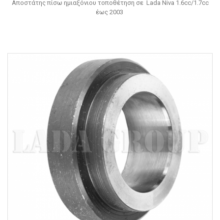
Αποστάτης πίσω ημιαξόνιου τοποθέτηση σε Lada Niva 1.6cc/1.7cc
έως 2003