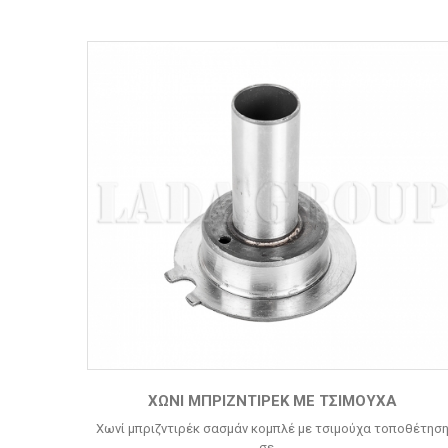
XΩΝΊ ΜΠΡΙΖΝΤΙΡΈΚ ΜΕ ΤΣΙΜΟΎΧΑ
Xωνί μπριζντιρέκ σασμάν κομπλέ με τσιμούχα τοποθέτησ
σε ...