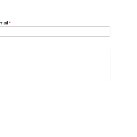
mail
*
Websi
URL