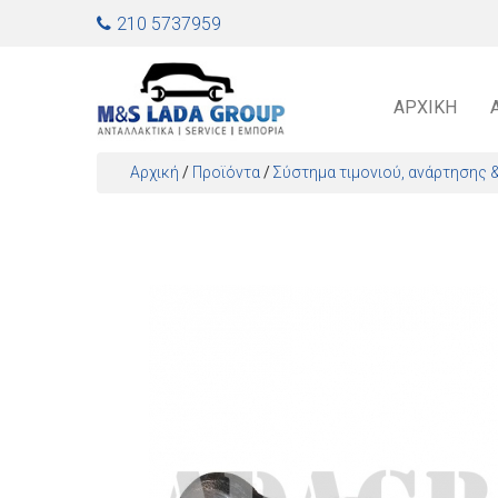
Jump to navigation
210 5737959
ΑΡΧΙΚΉ
Αρχική
/
Προϊόντα
/
Σύστημα τιμονιού, ανάρτησης 