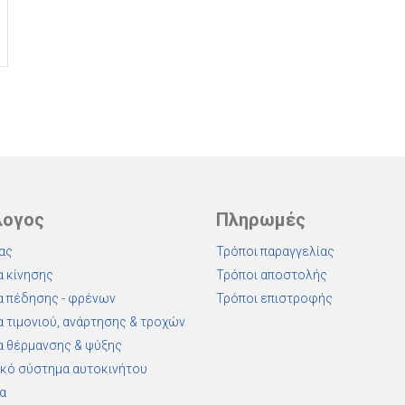
λογος
Πληρωμές
ας
Τρόποι παραγγελίας
 κίνησης
Τρόποι αποστολής
 πέδησης - φρένων
Τρόποι επιστροφής
 τιμονιού, ανάρτησης & τροχών
 θέρμανσης & ψύξης
κό σύστημα αυτοκινήτου
α