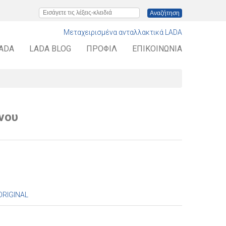
Εισάγετε τις λέξεις-κλειδιά
Μεταχειρισμένα ανταλλακτικά LADA
LADA
LADA BLOG
ΠΡΟΦΊΛ
ΕΠΙΚΟΙΝΩΝΊΑ
νου
ORIGINAL