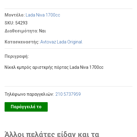
Μοντέλο:
Lada Niva 1700cc
SKU:
54293
Διαθεσιμότητα:
Ναι
Κατασκευαστής:
Avtovaz Lada Original.
Περιγραφή:
Νίκελ εμπρός αριστερής πόρτας Lada Niva 1700cc
Τηλέφωνο παραγγελιών:
210 5737959
Παράγγειλέ το
Άλλοι πελάτες είδαν και τα