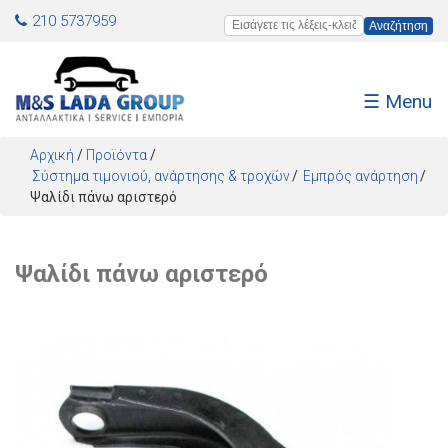
Jump to navigation
210 5737959
Εισάγετε τις λέξεις-κλειδιά
☰ Menu
Αρχική
/
Προϊόντα
/
Σύστημα τιμονιού, ανάρτησης & τροχών
Εμπρός ανάρτηση
Ψαλίδι πάνω αριστερό
Ψαλίδι πάνω αριστερό