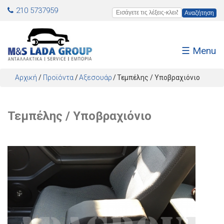
Jump to navigation
210 5737959
Εισάγετε τις λέξεις-κλειδιά
☰ Menu
Αρχική
/
Προϊόντα
/
Αξεσουάρ
Τεμπέλης / Υποβραχιόνιο
Τεμπέλης / Υποβραχιόνιο