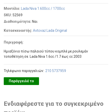
Μοντέλο:
Lada Niva 1.600cc / 1700cc
SKU:
52569
Διαθεσιμότητα:
Ναι
Κατασκευαστής:
Avtovaz Lada Original
Περιγραφή:
Ημιαξόνιο πίσω παλαιού τύπου κομπλέ με ρουλεμάν
τοποθέτηση σε Lada Niva 1.6cc /1.7 έως cc 2003
Τηλέφωνο παραγγελιών:
210 5737959
Παράγγειλέ το
Ενδιαφέρεστε για το συγκεκριμένο