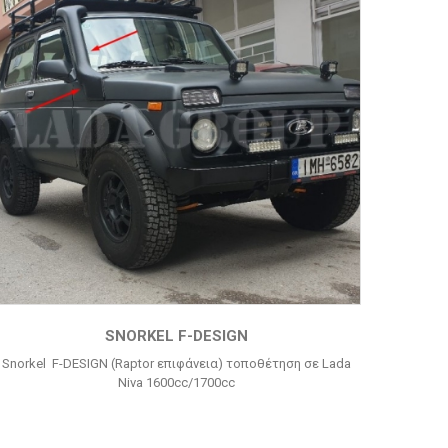
SNORKEL F-DESIGN
Snorkel F-DESIGN (Raptor επιφάνεια) τοποθέτηση σε Lada
Niva 1600cc/1700cc