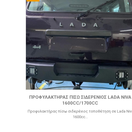
ΠΡΟΦΥΛΑΚΤΉΡΑΣ ΠΊΣΩ ΣΙΔΕΡΈΝΙΟΣ LADA NIVA
1600CC/1700CC
Προφυλακτήρας πίσω σιδερένιος τοποθέτηση σε Lada Niv
1600cc...