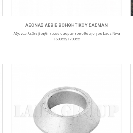
ΆΞΟΝΑΣ ΛΕΒΙΈ ΒΟΗΘΗΤΙΚΟΎ ΣΑΣΜΆΝ
Άξονας λεβιέ βοηθητικού σασμάν τοποθέτηση σε Lada Niva
1600cc/1700cc