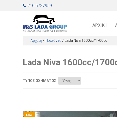
Jump to navigation
210 5737959
ΑΡΧΙΚΉ
Αρχική
/
Προϊόντα
/
Lada Niva 1600cc/1700cc
Είστε εδώ
Lada Niva 1600cc/1700
ΤΎΠΟΣ ΟΧΉΜΑΤΟΣ
Σελίδες
NEW