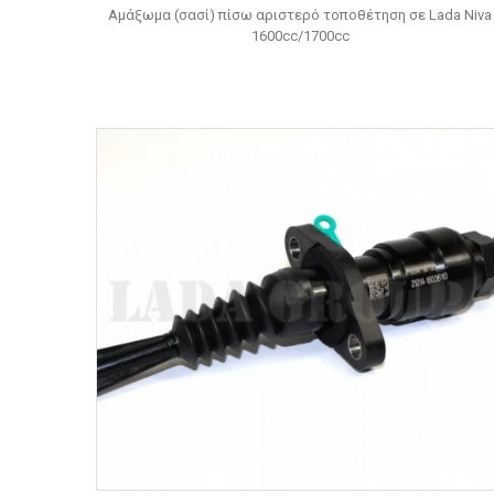
Αμάξωμα (σασί) πίσω αριστερό τοποθέτηση σε Lada Niva
1600cc/1700cc