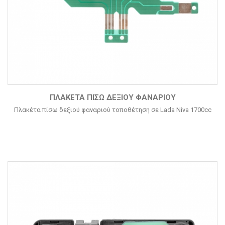
ΠΛΑΚΈΤΑ ΠΊΣΩ ΔΕΞΙΟΎ ΦΑΝΑΡΙΟΎ
Πλακέτα πίσω δεξιού φαναριού τοποθέτηση σε Lada Niva 1700cc