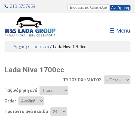
Jump to navigation
210 5737959
Εισάγετε τις λέξεις-κλειδιά
☰ Menu
Αρχική
/
Προϊόντα
/
Lada Niva 1700cc
Είστε εδώ
Lada Niva 1700cc
ΤΎΠΟΣ ΟΧΉΜΑΤΟΣ
Ταξινόμηση ανά
Order
Προϊόντα ανά σελίδα
Σελίδες