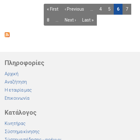
« First
‹ Previous
…
4
5
6
7
8
…
Next ›
Last »
Πληροφορίες
Αρχική
Αναζήτηση
Η εταιρία μας
Επικοινωνία
Κατάλογος
Κινητήρας
Σύστημα κίνησης
Σύστημα πέδησης - φρένων