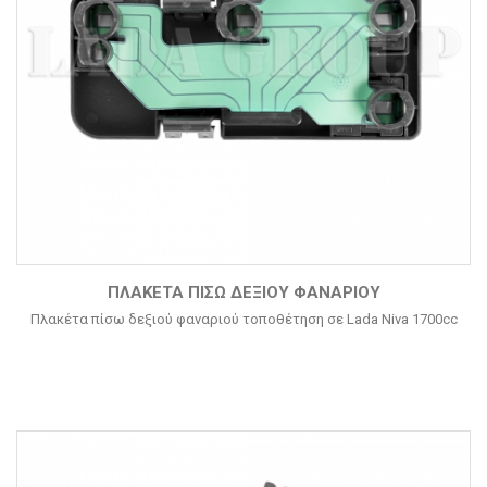
ΠΛΑΚΈΤΑ ΠΊΣΩ ΔΕΞΙΟΎ ΦΑΝΑΡΙΟΎ
Πλακέτα πίσω δεξιού φαναριού τοποθέτηση σε Lada Niva 1700cc