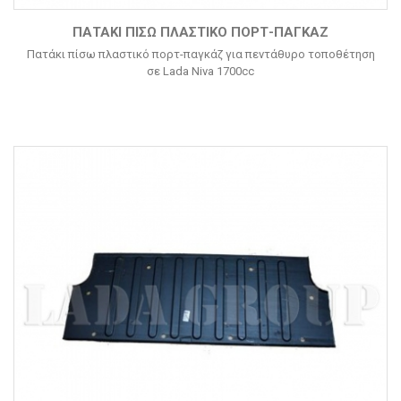
ΠΑΤΆΚΙ ΠΊΣΩ ΠΛΑΣΤΙΚΌ ΠΟΡΤ-ΠΑΓΚΆΖ
Πατάκι πίσω πλαστικό πορτ-παγκάζ για πεντάθυρο τοποθέτηση
σε Lada Niva 1700cc