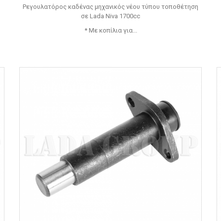
Ρεγουλατόρος καδένας μηχανικός νέου τύπου τοποθέτηση
σε Lada Niva 1700cc
* Με κοπίλια για...