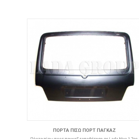
ΠΌΡΤΑ ΠΊΣΩ ΠΟΡΤ ΠΑΓΚΑΖ
Πόρτα πίσω πορτ παγκαζ τοποθέτηση σε Lada Niva 1.7cc