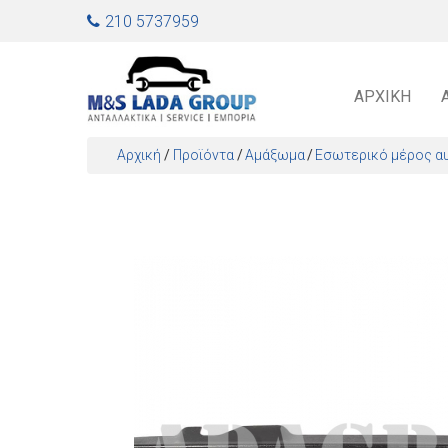
Jump to navigation
210 5737959
ΑΡΧΙΚΉ
Αρχική
/
Προϊόντα
/
Αμάξωμα
Εσωτερικό μέρος α