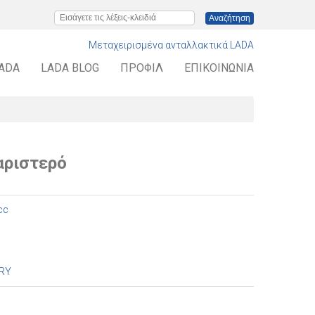
Εισάγετε τις λέξεις-κλειδιά
Μεταχειρισμένα ανταλλακτικά LADA
LADA
LADA BLOG
ΠΡΟΦΊΛ
ΕΠΙΚΟΙΝΩΝΊΑ
αριστερό
cc
RY