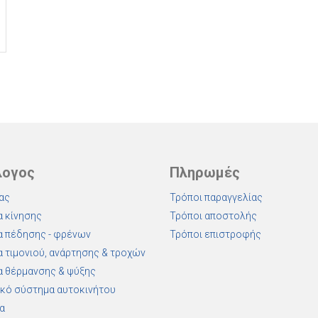
λογος
Πληρωμές
ας
Τρόποι παραγγελίας
 κίνησης
Τρόποι αποστολής
 πέδησης - φρένων
Τρόποι επιστροφής
 τιμονιού, ανάρτησης & τροχών
 θέρμανσης & ψύξης
κό σύστημα αυτοκινήτου
α