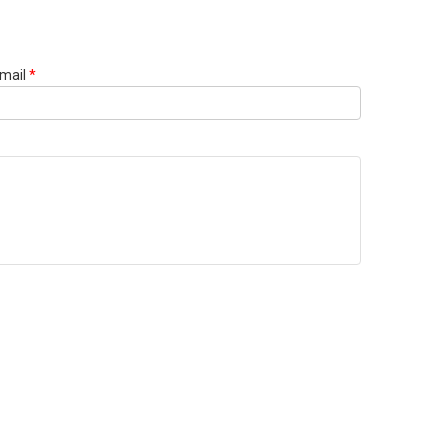
mail
*
Websi
URL