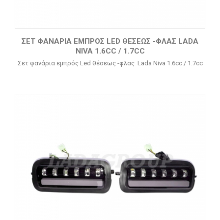
ΣΕΤ ΦΑΝΆΡΙΑ ΕΜΠΡΌΣ LED ΘΈΣΕΩΣ -ΦΛΑΣ LADA
NIVA 1.6CC / 1.7CC
Σετ φανάρια εμπρός Led θέσεως -φλας Lada Niva 1.6cc / 1.7cc