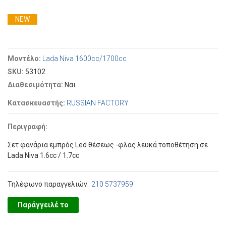
NEW
Μοντέλο:
Lada Niva 1600cc/1700cc
SKU:
53102
Διαθεσιμότητα:
Ναι
Κατασκευαστής:
RUSSIAN FACTORY
Περιγραφή:
Σετ φανάρια εμπρός Led θέσεως -φλας λευκά τοποθέτηση σε
Lada Niva 1.6cc / 1.7cc
Τηλέφωνο παραγγελιών:
210 5737959
Παράγγειλέ το