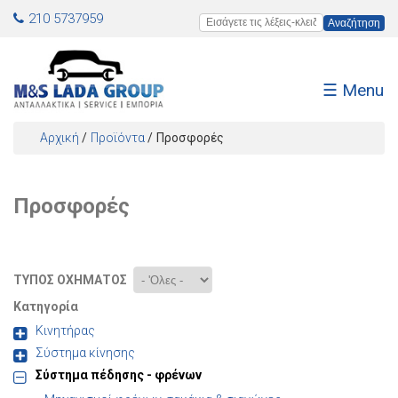
Jump to navigation
210 5737959
Εισάγετε τις λέξεις-κλειδιά
☰ Menu
Αρχική
/
Προϊόντα
/
Προσφορές
Είστε εδώ
Προσφορές
ΤΎΠΟΣ ΟΧΉΜΑΤΟΣ
Κατηγορία
Κινητήρας
Σύστημα κίνησης
Σύστημα πέδησης - φρένων