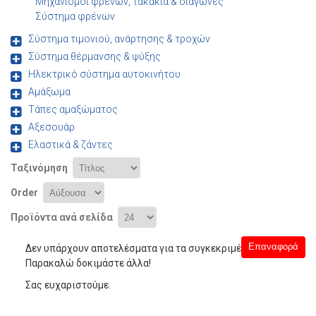
Μηχανισμοί φρένων, τακάκια & σιαγώνες
Σύστημα φρένων
Σύστημα τιμονιού, ανάρτησης & τροχών
Σύστημα θέρμανσης & ψύξης
Ηλεκτρικό σύστημα αυτοκινήτου
Αμάξωμα
Τάπες αμαξώματος
Αξεσουάρ
Ελαστικά & ζάντες
Ταξινόμηση
Order
Προϊόντα ανά σελίδα
Δεν υπάρχουν αποτελέσματα για τα συγκεκριμένα φίλτρα.
Παρακαλώ δοκιμάστε άλλα!
Σας ευχαριστούμε.