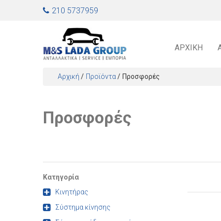
Jump to navigation
210 5737959
ΑΡΧΙΚΉ
Αρχική
/
Προϊόντα
/
Προσφορές
Είστε εδώ
Προσφορές
Κατηγορία
Κινητήρας
Σύστημα κίνησης