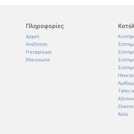
Πληροφορίες
Κατά
Αρχική
Κινητήρ
Αναζήτηση
Σύστημα
Η εταιρία μας
Σύστημα
Επικοινωνία
Σύστημα
Σύστημα
Ηλεκτρι
Αμάξωμ
Τάπες 
Αξεσου
Ελαστικ
Άλλο