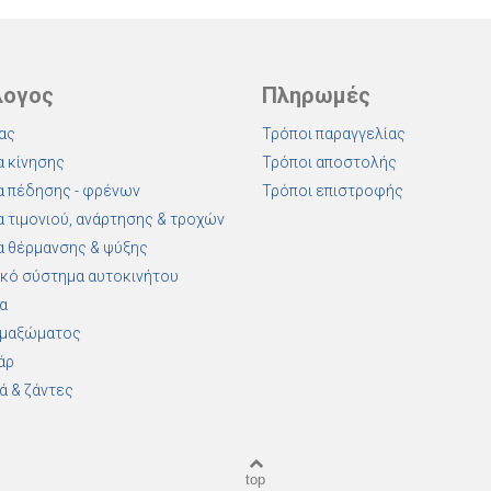
λογος
Πληρωμές
ας
Τρόποι παραγγελίας
 κίνησης
Τρόποι αποστολής
 πέδησης - φρένων
Τρόποι επιστροφής
 τιμονιού, ανάρτησης & τροχών
 θέρμανσης & ψύξης
κό σύστημα αυτοκινήτου
α
αμαξώματος
άρ
ά & ζάντες
top